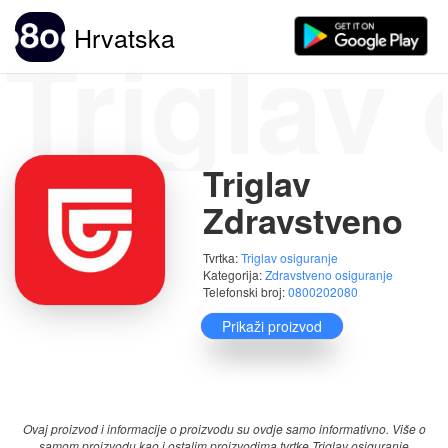
Triglav
Hrvatska
Triglav
Zdravstveno
Tvrtka:
Triglav osiguranje
Kategorija:
Zdravstveno osiguranje
Telefonski broj:
0800202080
Prikaži proizvod
Ocjene:
(1)
Ovaj proizvod i informacije o proizvodu su ovdje samo informativno. Više o
samom proizvodu kao i ostalim proizvodima tvrtke Triglav osiguranje