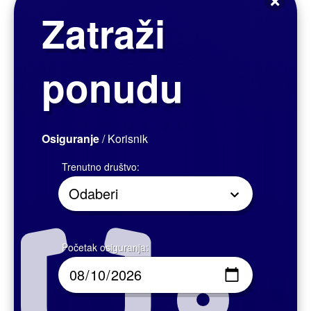
Osiguranje troškova sudjelovanja odnosi se na medicinske usluge koje su
obavljene u ordinaciji izabranog liječnika te temeljem uputnice ili recepta
odnosno doznake HZZO-a, a iskaznica dopunskog zdravstvenog
osiguranja se koristi kao sredstvo bezgotovinskog plaćanja sudjelovanja
na način da troškovi sudjelovanja direktno terete policu dopunskog
zdravstvenog osiguranja.
Ukoliko zbog tehničkog ili nekog drugog razloga ugovorna zdravstvena
ustanova ne prihvati iskaznicu odnosno ne provede autorizaciju, molimo
Vas da nas o tome izvijestite kako bismo kontaktirali zdravstvenu ustanovu i
otklonili razlog neprihvaćanja.
Ukoliko ste platili troškove sudjelovanja, molimo Vas da nam dostavite
originalni račun kako bismo Vam u najkraćem roku mogli refundirati
sredstva.
Može se ugovoriti uz proizvode dodatnog zdravstvenog osiguranja ili kao
samostalan proizvod.