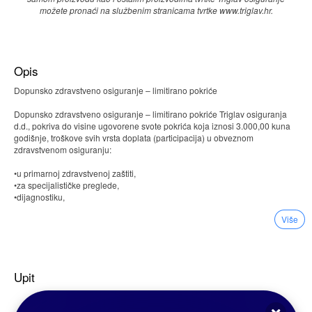
možete pronaći na službenim stranicama tvrtke www.triglav.hr.
Opis
Dopunsko zdravstveno osiguranje – limitirano pokriće
Dopunsko zdravstveno osiguranje – limitirano pokriće Triglav osiguranja
d.d., pokriva do visine ugovorene svote pokrića koja iznosi 3.000,00 kuna
godišnje, troškove svih vrsta doplata (participacija) u obveznom
zdravstvenom osiguranju:
•u primarnoj zdravstvenoj zaštiti,
•za specijalističke preglede,
•dijagnostiku,
•fizikalnu terapiju,
Više
•stomatološke usluge,
•troškove bolničkog liječenja,
•troškove za izdavanje lijeka u ljekarnama,
•sudjelovanje osiguranika u troškovima zdravstvene zaštite kod izabranog
liječnika primarne zdravstvene zaštite.
Upit
Kod ugovaranja ovog osiguranja primjenjuje se karenca u trajanju od
petnaest (15) dana.