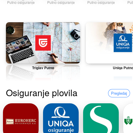
Putno osiguranje
Putno osiguranje
Putno osiguranje
Put
Triglav Putno
Uniqa Putn
Osiguranje plovila
Pregledaj