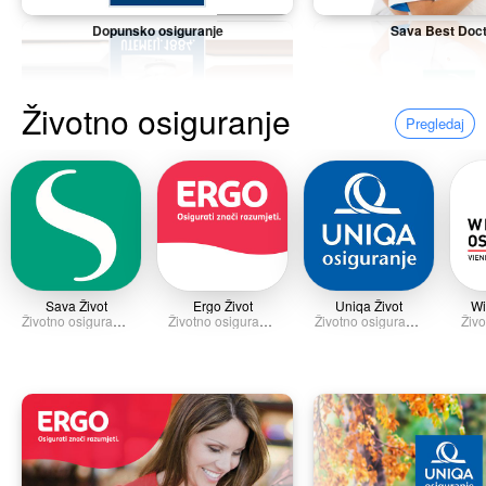
Dopunsko osiguranje
Sava Best Doc
Životno osiguranje
Pregledaj
Sava Život
Ergo Život
Uniqa Život
Wi
Životno osiguranje
Životno osiguranje
Životno osiguranje