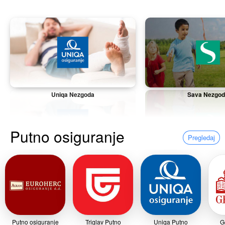
Uniqa Nezgoda
Sava Nezgo
Putno osiguranje
Pregledaj
Putno osiguranje
Triglav Putno
Uniqa Putno
G