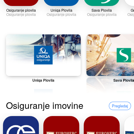
Osiguranje plovila
Uniqa Plovila
Sava Plovila
G
Osiguranje plovila
Osiguranje plovila
Osiguranje plovila
Osig
Uniqa Plovila
Sava Plovil
Osiguranje imovine
Pregledaj