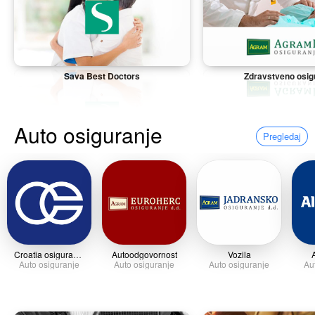
Sava Best Doctors
Zdravstveno osig
Auto osiguranje
Pregledaj
Croatia osiguranje
Autoodgovornost
Vozila
A
Auto osiguranje
Auto osiguranje
Auto osiguranje
Au