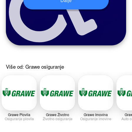
Više od: Grawe osiguranje
Grawe Plovila
Grawe Životno
Grawe Imovina
Gra
Osiguranje plovila
Životno osiguranje
Osiguranje imovine
Auto o