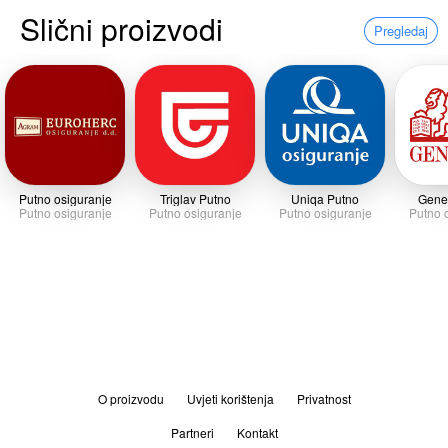
Slični proizvodi
Pregledaj
Putno osiguranje
Triglav Putno
Uniqa Putno
Gene
Putno osiguranje
Putno osiguranje
Putno osiguranje
Putno 
O proizvodu
Uvjeti korištenja
Privatnost
Partneri
Kontakt