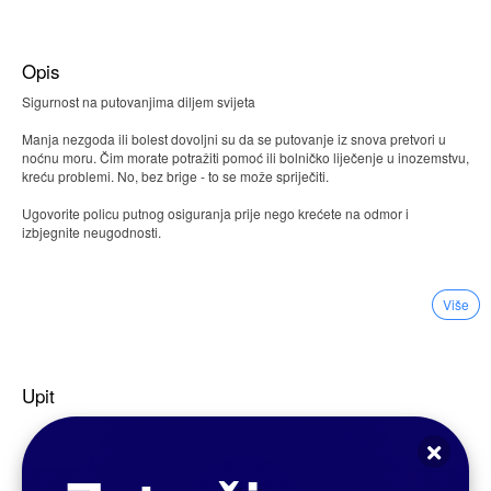
Opis
Sigurnost na putovanjima diljem svijeta
Manja nezgoda ili bolest dovoljni su da se putovanje iz snova pretvori u
noćnu moru. Čim morate potražiti pomoć ili bolničko liječenje u inozemstvu,
kreću problemi. No, bez brige - to se može spriječiti.
Ugovorite policu putnog osiguranja prije nego krećete na odmor i
izbjegnite neugodnosti.
Putujete li za vikend, na godišnji odmor ili poslovno? Maturalno ili
Više
apsolventsko putovanje… ili idete na put oko svijeta? Svejedno je, uz
GRAWE TOUR u potpunosti ste osigurani. Uz sveobuhvatan raspon
pokrića, zaštićeni ste od svih vrsta opasnosti koje se mogu dogoditi na
putu. Možete ga ugovoriti za sebe ili za čitavu obitelj. Možete odabrati i
dodatno putovanje od otkaza putovanja.
Upit
Što pokriva putno osiguranje i kad ga uzeti