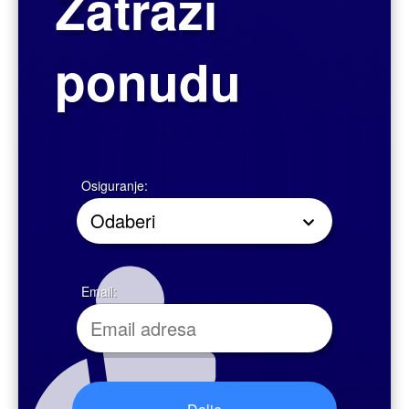
Putno osiguranje pokriva nezgode koje se dogode na putovanju izvan
Republike Hrvatske i koje za posljedicu imaju smrt ili invalidnost. Pokriveni
su i troškovi nužnog liječenja u inozemstvu, hitni troškovi transporta,
troškovi potrage i spašavanja, spašavanje helikopterom, gubitak prtljage ili
troškovi tumača i pravne pomoći. Preporučujemo Vam da osiguranje
ugovorite već prilikom rezervacije putovanja.
Ugovorite putno osiguranje online uz dodatno pokriće troškova liječenja
kroničnih bolesti koje neočekivano postanu akutne (do 10% ugovorene
svote osiguranja)