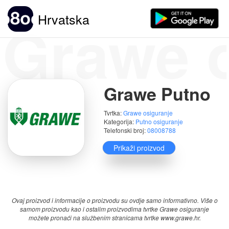
Grawe o
Hrvatska
Grawe Putno
Tvrtka:
Grawe osiguranje
Kategorija:
Putno osiguranje
Telefonski broj:
08008788
Prikaži proizvod
Ocjene:
(1)
Ovaj proizvod i informacije o proizvodu su ovdje samo informativno. Više o
samom proizvodu kao i ostalim proizvodima tvrtke Grawe osiguranje
možete pronaći na službenim stranicama tvrtke www.grawe.hr.