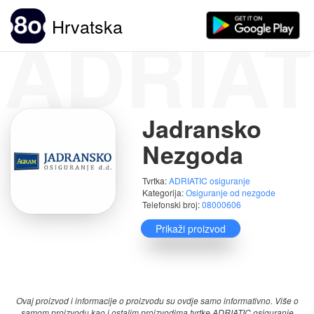
ADRIAT
Hrvatska
Jadransko
Nezgoda
Tvrtka:
ADRIATIC osiguranje
Kategorija:
Osiguranje od nezgode
Telefonski broj:
08000606
Prikaži proizvod
Ocjene:
-
Ovaj proizvod i informacije o proizvodu su ovdje samo informativno. Više o
samom proizvodu kao i ostalim proizvodima tvrtke ADRIATIC osiguranje