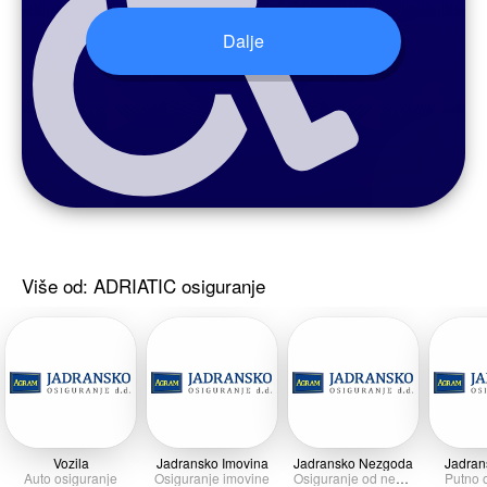
Turisti i izletnici
Više od: ADRIATIC osiguranje
Vozila
Jadransko Imovina
Jadransko Nezgoda
Jadran
Auto osiguranje
Osiguranje imovine
Osiguranje od nezgode
Putno 