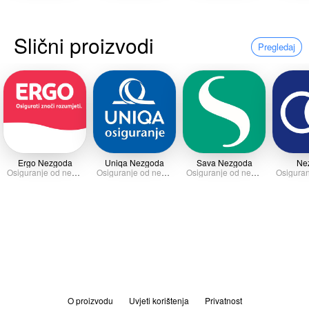
Slični proizvodi
Pregledaj
Ergo Nezgoda
Uniqa Nezgoda
Sava Nezgoda
Ne
Osiguranje od nezgode
Osiguranje od nezgode
Osiguranje od nezgode
O proizvodu
Uvjeti korištenja
Privatnost