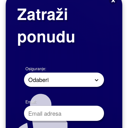
Osiguranje od posljedica nezgode vrijedi 24 sata dnevno, pri i izvan
redovnog zanimanja.
Osobe mlađe od 14 godina i starije od 75 godina, kao i osobe čija je radna
sposobnost umanjena uslijed neke teže bolesti, težih mana ili nedostataka,
mogu biti osigurane samo po posebnim ili po dopunskim uvjetima i uz
posebnu naplatu premije osiguranja.
Nesretnim slučajem smatra se svaki iznenadni i od volje osiguranika
nezavisni događaj koji, djelujući uglavnom izvana i naglo na tijelo
osiguranika, ima za posljedicu njegovu smrt, potpunu ili djelomičnu
invalidnost, prolaznu nesposobnost za rad ili narušenje zdravlja koje
zahtijeva liječničku pomoć.
Osiguravajući djelatnike od nesretnog slučaja, moguće je pružiti pokriće za
neke od sljedećih slučajeva:
Pri i izvan redovnog zanimanja
Teško bolesna stanja
Umirovljeni djelatnici, djelatnici za vrijeme službenog puta
Osobe s posebnim ovlastima, dioničari
Za vrijeme upravljanja motornim vozilima
Za vrijeme sportskih igara
Članovi sportskih organizacija
Članovi kućanstava
Djeca, učenici i studenti
Za vrijeme ljetovanja, zimovanja i logorovanja