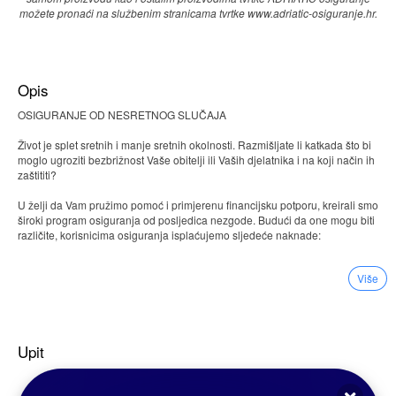
možete pronaći na službenim stranicama tvrtke www.adriatic-osiguranje.hr.
Opis
OSIGURANJE OD NESRETNOG SLUČAJA
Život je splet sretnih i manje sretnih okolnosti. Razmišljate li katkada što bi
moglo ugroziti bezbrižnost Vaše obitelji ili Vaših djelatnika i na koji način ih
zaštititi?
U želji da Vam pružimo pomoć i primjerenu financijsku potporu, kreirali smo
široki program osiguranja od posljedica nezgode. Budući da one mogu biti
različite, korisnicima osiguranja isplaćujemo sljedeće naknade:
osiguranu svotu za slučaj smrti ako je uslijed nezgode ili bolesti nastupila
Više
smrt osiguranika
postotak od osigurane svote koji odgovara postotku invaliditeta, ako je
uslijed nezgode kod osiguranika nastupio djelomični invaliditet
udvostručeni iznos naknade za svaki postotak iznad 50% invaliditeta
troškove liječenja od posljedica nesretnog slučaja
Upit
privremenu nesposobnost za rad
dnevnu naknadu za boravak u bolnici.