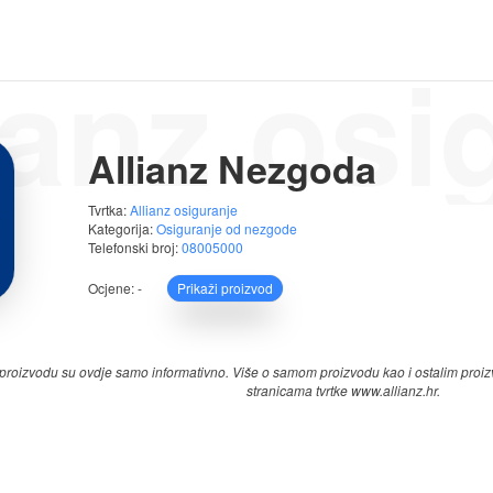
ianz osi
Allianz Nezgoda
Tvrtka:
Allianz osiguranje
Kategorija:
Osiguranje od nezgode
Telefonski broj:
08005000
Ocjene:
-
Prikaži proizvod
o proizvodu su ovdje samo informativno. Više o samom proizvodu kao i ostalim proi
stranicama tvrtke www.allianz.hr.