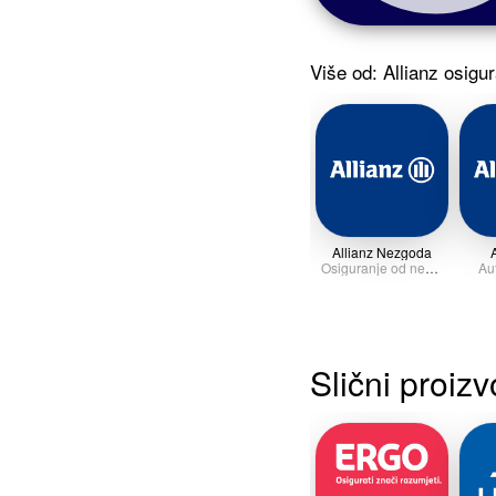
Više od: Allianz osigu
Allianz Nezgoda
A
Osiguranje od nezgode
Au
Slični proizv