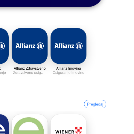
t
Allianz Zdravstveno
Allianz Imovina
anje
Zdravstveno osiguranje
Osiguranje imovine
Pregledaj