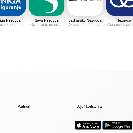
iqa Nezgoda
Sava Nezgoda
Jadransko Nezgoda
Nezgoda
Osiguranje od nezgode
Osiguranje od nezgode
Osiguranje od nezgode
Partneri
Uvjeti korištenja