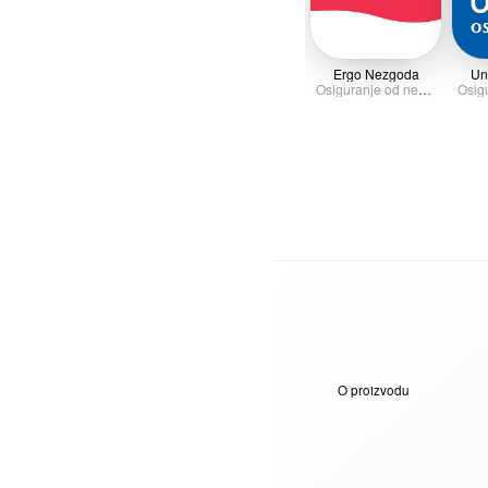
Ergo Nezgoda
Un
Osiguranje od nezgode
O proizvodu