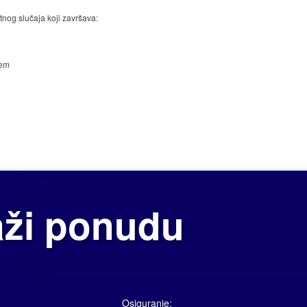
tnog slučaja koji završava:
jem
e
etnog slučaja može se ugovoriti u sklopu police osiguranja kućanstva Dom+.