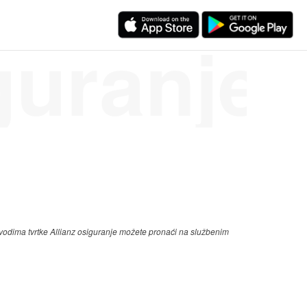
guranje
zvodima tvrtke Allianz osiguranje možete pronaći na službenim