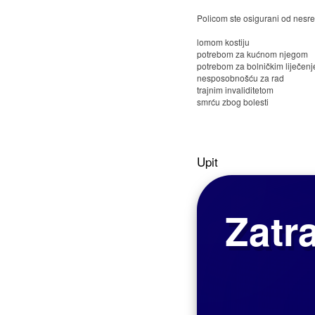
Policom ste osigurani od nesre
lomom kostiju
potrebom za kućnom njegom
potrebom za bolničkim liječen
nesposobnošću za rad
trajnim invaliditetom
smrću zbog bolesti
smrću zbog prometne nezgod
smrću zbog nezgode.
Osiguranje od posljedica nesr
Upit