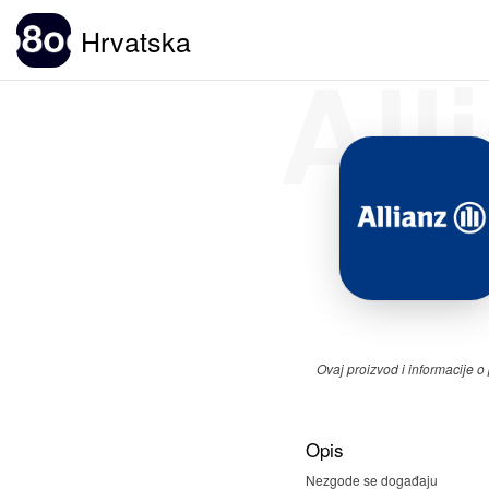
Hrvatska
All
Ovaj proizvod i informacije 
Opis
Nezgode se događaju