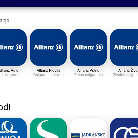
ranje
llianz Auto
Allianz Plovila
Allianz Putno
Allianz Živo
to osiguranje
Osiguranje plovila
Putno osiguranje
Životno osigur
odi