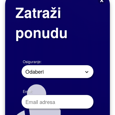
osiguranje na novu vrijednost
godišnja premija već od 100,00 kuna
Iskoristite novost u ponudi dopunskih osiguranja:
Halo majstore!
– Hitne intervencije u osiguranom objektu.
Halo majstore! Halo doktore!
– Hitne intervencije u osiguranom objektu i usluga zdravstvenog
savjetovanja.
Vau! Mijau!
– Osiguranje kućnih ljubimaca: naknada veterinarskih troškova u slučaju
nezgode ili bolesti Vašeg kućnog ljubimca.
Dobro je znati da je Vaš dom u sigurnim rukama
Osigurajte se na vrijeme od posljedica slučajeva koji mogu značajno
utjecati na izdatke u Vašem domu. Bilo da se radi o stanu, kući, vikendici,
predmetima kućanstva ili predmetima od posebne vrijednosti, Generali
Vam osigurava osjećaj bezbrižnosti u Vašem domu po jedinstvenim
pogodnostima.
Odaberite odgovarajući opseg zaštite
Informativni primjeri osiguranja nekretnine i predmeta stalno nastanjenog*
kućanstva:
Predmet osiguranja: Osiguranje nekretnine i kućanstva – stan površine 60