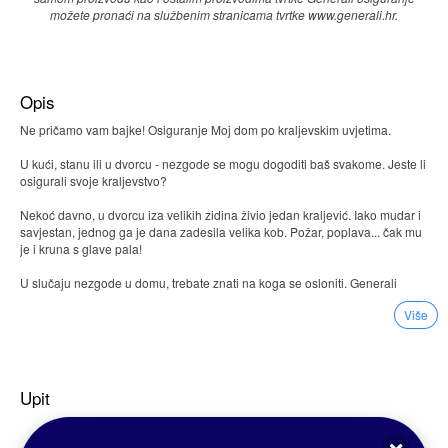
možete pronaći na službenim stranicama tvrtke www.generali.hr.
Opis
Ne pričamo vam bajke! Osiguranje Moj dom po kraljevskim uvjetima.
U kući, stanu ili u dvorcu - nezgode se mogu dogoditi baš svakome. Jeste li
osigurali svoje kraljevstvo?
Nekoć davno, u dvorcu iza velikih zidina živio jedan kraljević. Iako mudar i
savjestan, jednog ga je dana zadesila velika kob. Požar, poplava... čak mu
je i kruna s glave pala!
U slučaju nezgode u domu, trebate znati na koga se osloniti. Generali
osiguranje nekretnina i predmeta kućanstva Moj dom Vaša je lavovska
Više
straža i to po kraljevskim uvjetima:
4 mjeseca gratis pokrića u prvoj godini osiguranja za police ugovorene u
trajanju 5 ili više godina
10% popusta za ugovaranje paketa osiguranja nekretnine i osiguranja
Upit
predmeta kućanstva
do 10% ekstra popusta za ugovaranje višegodišnjeg osiguranja
5% popusta za plaćanje godišnje premije u cijelosti