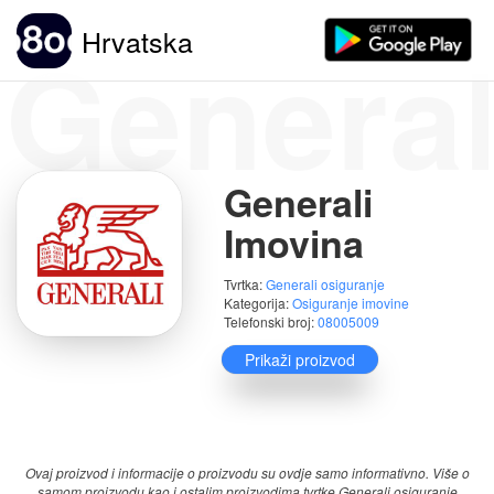
General
Hrvatska
Generali
Imovina
Tvrtka:
Generali osiguranje
Kategorija:
Osiguranje imovine
Telefonski broj:
08005009
Prikaži proizvod
Ocjene:
(1)
Ovaj proizvod i informacije o proizvodu su ovdje samo informativno. Više o
samom proizvodu kao i ostalim proizvodima tvrtke Generali osiguranje