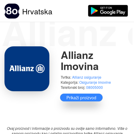
Allianz
Hrvatska
Allianz
Imovina
Tvrtka:
Allianz osiguranje
Kategorija:
Osiguranje imovine
Telefonski broj:
08005000
Prikaži proizvod
Ocjene:
(1)
Ovaj proizvod i informacije o proizvodu su ovdje samo informativno. Više o
samom proizvodu kao i ostalim proizvodima tvrtke Allianz osiguranje