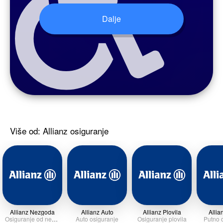
Više od: Allianz osiguranje
Allianz Nezgoda
Allianz Auto
Allianz Plovila
Allia
Osiguranje od nezgode
Auto osiguranje
Osiguranje plovila
Putno 