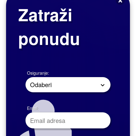
kao vlasnik osigurajte se od odgovornosti iz vlasništva objekta prema
trećim osobama
Optimalno pokriće Kuće+ uključuje osiguranje od svih rizika „All risk“ –
pored imenovanih opasnosti poput požara, udara groma, eksplozije, izljeva
vode itd, osiguranje se proširuje i na ostale neimenovane opasnosti, a koje
uvjetima nisu isključene