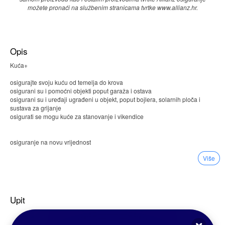
možete pronaći na službenim stranicama tvrtke www.allianz.hr.
Opis
Kuća+
osigurajte svoju kuću od temelja do krova
osigurani su i pomoćni objekti poput garaža i ostava
osigurani su i uređaji ugrađeni u objekt, poput bojlera, solarnih ploča i
sustava za grijanje
osigurati se mogu kuće za stanovanje i vikendice
osiguranje na novu vrijednost
osigurani i pomoćni objekti (brojila za struju, plin i vodu, ograde, antene,
Više
garaže, stambene terase i još mnogo toga
kuća i pomoćni objekti mogu se osigurati od brojnih opasnosti: od potresa,
požara, udara groma, eksplozije, poplave, oluje i tuče, izljeva vode iz
Upit
vodovodnih i kanalizacijskih cijevi...
temeljno, prošireno ili optimalno pokriće, moguće su kombinacije vašeg
osiguranja Kuća+