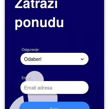
15 posto zbog sposobnosti. Umjesto da prihvaćate nametnute standarde,
stvorite svoj sustav vrijednosti u skladu s onim što smatrate ispravnim.
Imajte na umu da i onda kad ne možete utjecati na događaje u životu,
možete utjecati na to kako ćete na njih reagirati stoga:
cijenite ono što imate i budite zahvalni zbog toga
usvojite pozitivan pogled na život
uspjeh se ne mjeri novcem i brojkama
kronična patnja je osobni izbor
dobre navike su ključ životnog uspjeha
uz snažnu motivaciju zapreke nisu nepremostive
uzalud se nadati uspjehu bez rada
što više dajete, više ćete i dobiti
činite dobro kad god možete i dobro će vam se dobrim vratiti
što god činili, nećete biti sretni ako niste iskreni
Jeste li spremni promijeniti životne navike zbog svoga zdravlja?​
Najvažnije je biti realan u vlastitim očekivanjima. U provođenju novih
prehrambenih navika i postavljenih ciljeva potrebno je vrijeme prilagodbe,
koje neće naglo poremetiti našu svakodnevicu.
svakodnevno jedite što raznovrsniju hranu. Umjesto jednog ili dva veća
obroka, hranu razdijelite na od tri do pet manjih obroka na dan.
omjer prisutnih ugljikohidrata, masti i proteina unutar pretpostavljenog
energetskog unosa trebao bi biti: 55 do 60% ugljikohidrata, do 30% masti i
10 do 15% proteina.
pijte dosta tekućine – najmanje 8 čaša od 2 dcl tijekom dana.
povećajte unos sezonskog voća i povrća.
izbjegavajte alkohol i zašećerene napitke.