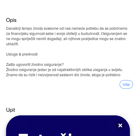
Opis
Današnji tempo života svakome od nas nameće potrebu da se pobrinemo
za financijsku sigurnost sebe i svoje obitelji u budućnosti. Osiguranjem se
ne mogu spriječiti nemili događaji, ali njihove posljedice mogu se znatno
ublažiti.
Usluge & prednosti
Zašto ugovoriti životno osiguranje?
Životno osiguranje jedan je od najatraktivnijih oblika ulaganja u svijetu.
Znamo da su rizik i neizvjesnost sastavni dio života, stoga je potrebno
zaštiti sebe i svoju obitelj. Polica životnog osiguranja istovremeno
Više
omogućava ulaganje u vlastitu budućnost i sigurnost obitelji. Premiju je
moguće podijeliti na mjesečne, kvartalne, polugodišnje ili godišnje iznose.
Koje su prednosti ugovaranja UNIQA police životnog osiguranja?
zaštita obitelji
sigurnost ulaganja
Upit
neoporeziva štednja
Promijenite svoj stav za sretan i uspješan život.
Izgradite stavove, oni su najvažniji izbor jer utječu na sve što činimo.
Istraživanja su pokazala da je stav važniji od inteligencije, obrazovanja,
talenta i sreće. Više od 85 posto uspjeha postižemo zbog stava, a manje od