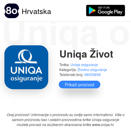
Uniqa o
Hrvatska
Uniqa Život
Tvrtka:
Uniqa osiguranje
Kategorija:
Životno osiguranje
Telefonski broj:
08005858
Prikaži proizvod
Ocjene:
(1)
Ovaj proizvod i informacije o proizvodu su ovdje samo informativno. Više o
samom proizvodu kao i ostalim proizvodima tvrtke Uniqa osiguranje
možete pronaći na službenim stranicama tvrtke www.uniqa.hr.