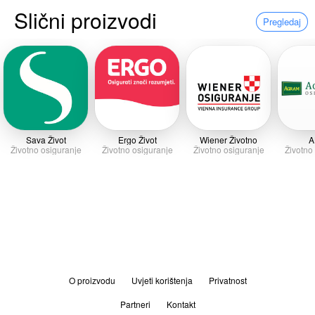
Slični proizvodi
Pregledaj
Sava Život
Ergo Život
Wiener Životno
A
Životno osiguranje
Životno osiguranje
Životno osiguranje
Životno
O proizvodu
Uvjeti korištenja
Privatnost
Partneri
Kontakt