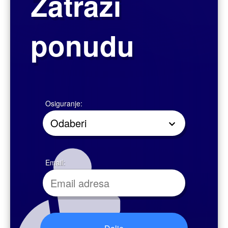
kroz određeni period
možete ugovoriti dodatno osiguranje za slučaj nastanka 10 najčešćih
ozbiljnih bolesti i stanja.
Paketi dopunskih osiguranja kao financijska pomoć za liječenje:
Paket A: Isplata dodatnog iznosa u slučaju invaliditeta i naknade za
boravak u bolnici uslijed nezgode.
Paket Z: Isplata dodatnih iznosa u slučaju nastanka tri najčešće ozbiljne
bolesti i boravka u bolnici uslijed bilo koje bolesti.
Paket A+Z: Paket koji uključuje sve navedene slučajeve.