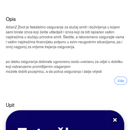
Opis
AllianZ Život je fleksibilno osiguranje za slučaj smrti i doživljenja u kojem
sami birate iznos koji želite uštedjeti i iznos koji će biti isplaćen vašim
najdražima u slučaju prirodne smrti. Štedite, a istovremeno osigurajte vama
i vašim najdražima financijsku potporu u svim neugodnim situacijama, pa i
onoj najgoroj za vrijeme trajanja osiguranja.
po isteku osiguranja dobivate ugovorenu svotu uvećanu za udjel u dobitku
koji ostvarujemo promišljenim ulaganjem
možete dobiti pozajmicu, a da polica osiguranja i dalje vrijedi
u slučaju potpune i trajne radne nesposobnosti Allianz preuzima plaćanje
Više
premije
za rođenje prvog djeteta u trajanju osiguranja isplaćujemo vam naknadu u
iznosu 3% od svote ugovorene za doživljenje
plaćati možete godišnje, polugodišnje, kvartalno i mjesečno sa svim
Upit
sredstvima plaćanja
možete napraviti promjenu iznosa štednje i isplate za slučaj smrti bez
ugovaranja nove police
polica osiguranja života može biti jamstvo otplate kredita
po isteku police možete dobiti jednokratnu isplata ili isplatu po obrocima