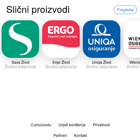
Slični proizvodi
Pregledaj
Sava Život
Ergo Život
Uniqa Život
Wiene
Životno osiguranje
Životno osiguranje
Životno osiguranje
Životno
O proizvodu
Uvjeti korištenja
Privatnost
Partneri
Kontakt